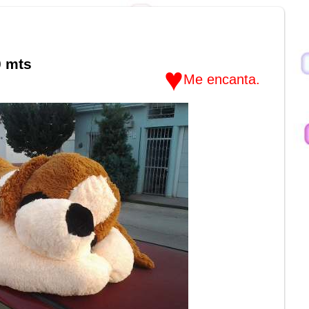
0 mts
♥
Me encanta.