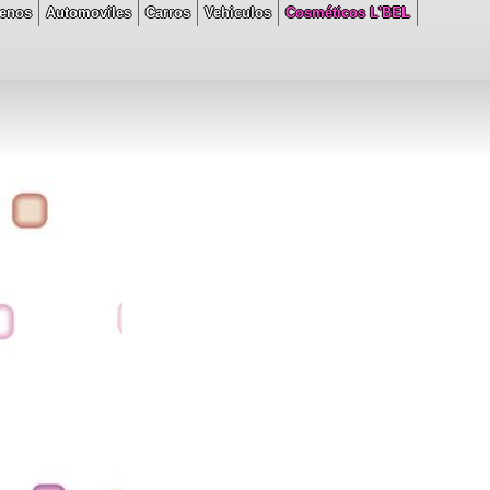
renos
Automoviles
Carros
Vehiculos
Cosméticos L'BEL
on line
88