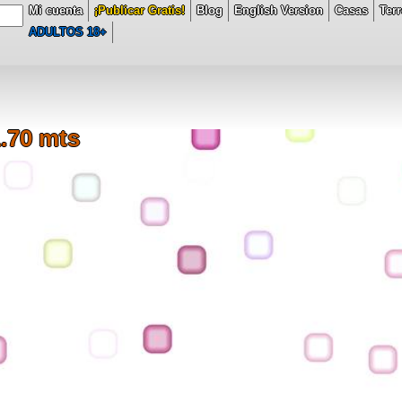
Mi cuenta
¡Publicar Gratis!
Blog
English Version
Casas
Ter
6/domains/comercioventas.com/public_html/unoPeluche/modelUno.php
ADULTOS 18+
.70 mts