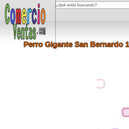
Notice
: Undefined index: HTTP_ACCEPT_LANGUAGE in
/home/u46146864
Perro Gigante San Bernardo 1